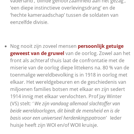
vaderland’,‘ blinde gehoorzaamheid aan het gezag’,
‘een diepe instinctieve overlevingsdrang’ en de
‘hechte kameraadschap’ tussen de soldaten van
eenzelfde divisie.
Nog nooit zijn zoveel mensen
persoonlijk getuige
geweest van de gruwel
van de oorlog. Zowel aan het
front als achteraf thuis laat de confrontatie met de
miserie van de oorlog diepe littekens na. 80 % van de
toenmalige wereldbevolking is in 1918 in oorlog met
elkaar. Het wereldgebeuren en de geschiedenis van
miljoenen families botsen met elkaar en zijn sedert
1914 innig met elkaar vervlochten. Prof Jay Winter
(VS) stelt
: ‘ We zijn vandaag allemaal slachtoffer van
beide wereldoorlogen,
dit bindt de mensheid en is de
basis voor een universeel herdenkingspatroon’
Ieder
huisje heeft zijn WOI en/of WOII kruisje.