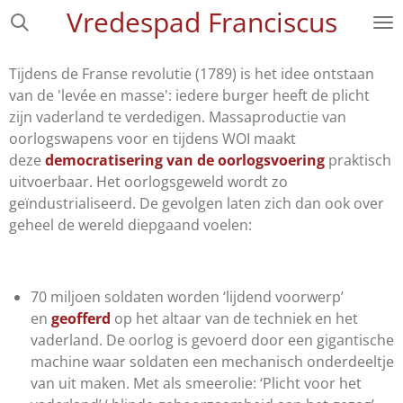
Vredespad Franciscus
Ga
direct
naar
Tijdens de Franse revolutie (1789) is het idee ontstaan
de
van de 'levée en masse': iedere burger heeft de plicht
hoofdinhoud
zijn vaderland te verdedigen. Massaproductie van
oorlogswapens voor en tijdens WOI maakt
deze
democratisering van de oorlogsvoering
praktisch
uitvoerbaar
. Het oorlogsgeweld wordt zo
geïndustrialiseerd. De gevolgen laten zich dan ook over
geheel de wereld diepgaand voelen:
70 miljoen soldaten worden ‘lijdend voorwerp’
en
geofferd
op het altaar van de techniek en het
vaderland. De oorlog is gevoerd door een gigantische
machine waar soldaten een mechanisch onderdeeltje
van uit maken. Met als smeerolie: ‘Plicht voor het