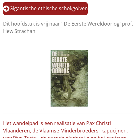
Gigantische ethische schokgolven
Dit hoofdstuk is vrij naar ' De Eerste Wereldoorlog' prof.
Hew Strachan
Het wandelpad is een realisatie van Pax Christi
Vlaanderen, de Vlaamse Minderbroeders- kapucijnen,