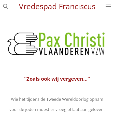
Vredespad Franciscus
Ga
direct
naar
de
hoofdinhoud
“Zoals ook wij vergeven…”
Wie het tijdens de Tweede Wereldoorlog opnam
voor de joden moest er vroeg of laat aan geloven.