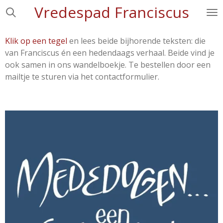
Vredespad Franciscus
Ga
direct
naar
Klik op een tegel
en lees beide bijhorende teksten: die
de
van Franciscus én een hedendaags verhaal. Beide vind je
hoofdinhoud
ook samen in ons wandelboekje. Te bestellen door een
mailtje te sturen via het contactformulier.