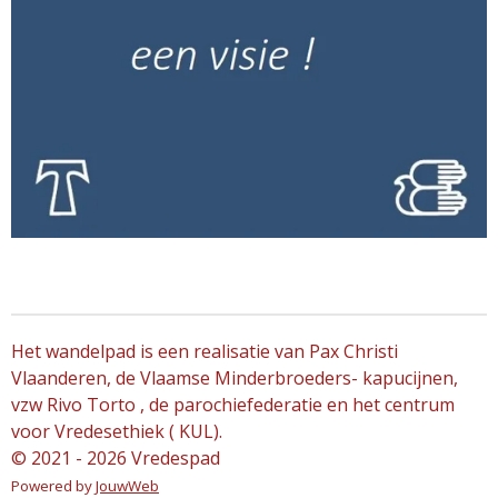
Het wandelpad is een realisatie van Pax Christi
Vlaanderen, de Vlaamse Minderbroeders- kapucijnen,
vzw Rivo Torto , de parochiefederatie en het centrum
voor Vredesethiek ( KUL).
© 2021 - 2026 Vredespad
Powered by
JouwWeb