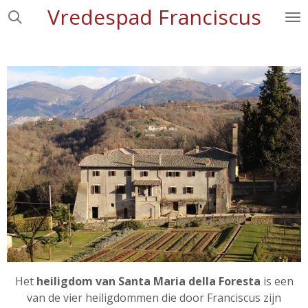
Vredespad Franciscus
Ga
direct
naar
de
hoofdinhoud
Het
heiligdom van Santa Maria della Foresta
is een
van de vier heiligdommen die door Franciscus zijn